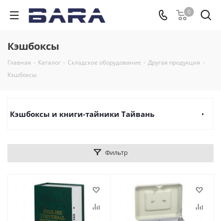
0
Кэшбоксы
Главная
-
Каталог
-
Складское оборудование
-
Другая продукция
-
Кэшбоксы
Кэшбоксы и книги-тайники Тайвань
Фильтр