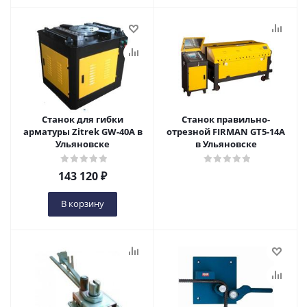
Станок для гибки
Станок правильно-
арматуры Zitrek GW-40A в
отрезной FIRMAN GT5-14A
Ульяновске
в Ульяновске
143 120
₽
В корзину