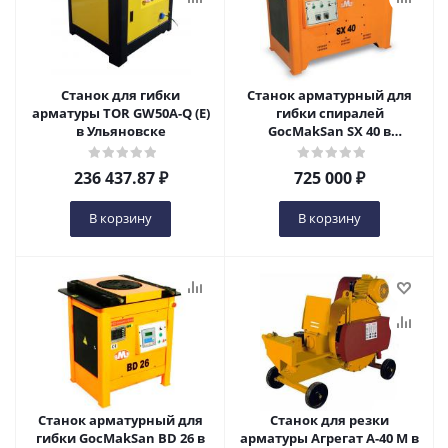
Станок для гибки
Станок арматурный для
арматуры TOR GW50A-Q (E)
гибки спиралей
в Ульяновске
GocMakSan SX 40 в
Ульяновске
236 437.87
₽
725 000
₽
В корзину
В корзину
Станок арматурный для
Станок для резки
гибки GocMakSan BD 26 в
арматуры Агрегат А-40 М в