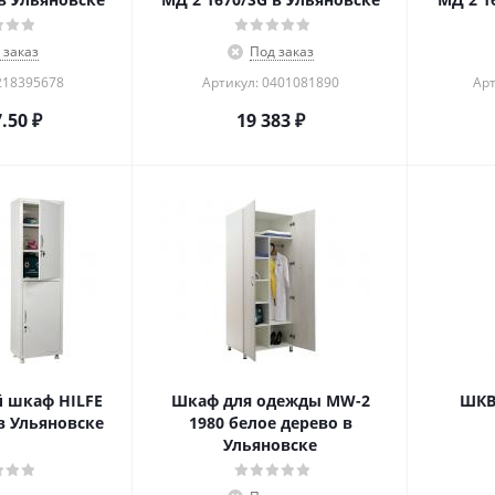
 заказ
Под заказ
218395678
Артикул: 0401081890
Арт
7.50
₽
19 383
₽
 шкаф HILFE
Шкаф для одежды MW-2
ШКВ
в Ульяновске
1980 белое дерево в
Ульяновске