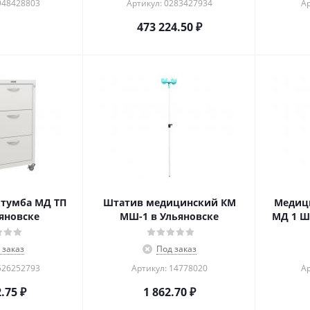
948428803
Артикул: 0283427934
Ар
473 224.50
₽
тумба МД ТП
Штатив медицинский КМ
Медиц
ьяновске
МШ-1 в Ульяновске
МД 1 Ш
 заказ
Под заказ
526252793
Артикул: 14778020
Ар
2.75
₽
1 862.70
₽