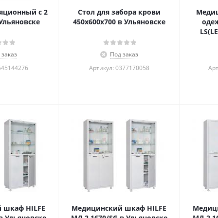
яционный c 2
Стол для забора крови
Меди
Ульяновске
450х600х700 в Ульяновске
оде
LS(L
 заказ
Под заказ
545144276
Артикул: 0377170058
Арт
 шкаф HILFE
Медицинский шкаф HILFE
Медиц
в Ульяновске
МД 2 1670/SG в Ульяновске
МД 2 1