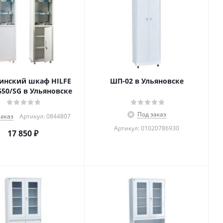
инский шкаф HILFE
ШП-02 в Ульяновске
650/SG в Ульяновске
Под заказ
заказ
Артикул: 0844807
Артикул: 01020786930
17 850
₽