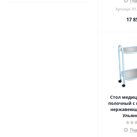
Под
Артикул: 0
17 8
Стол медиц
полочный с 
нержавеюще
Ульян
Под