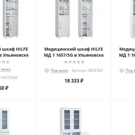
 шкаф HILFE
Медицинский шкаф HILFE
Медиц
в Ульяновске
МД 1 1657/SG в Ульяновске
МД 1 1
 заказ
Под заказ
Артикул: 0854342
Под 
476073549
18 333
₽
60
₽