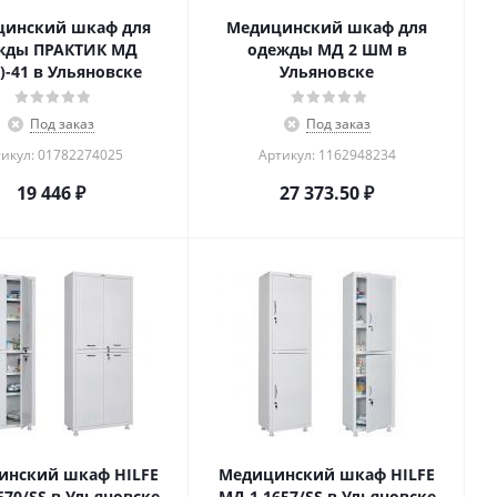
цинский шкаф для
Медицинский шкаф для
жды ПРАКТИК МД
одежды МД 2 ШМ в
E)-41 в Ульяновске
Ульяновске
Под заказ
Под заказ
икул: 01782274025
Артикул: 1162948234
19 446
₽
27 373.50
₽
инский шкаф HILFE
Медицинский шкаф HILFE
670/SS в Ульяновске
МД 1 1657/SS в Ульяновске