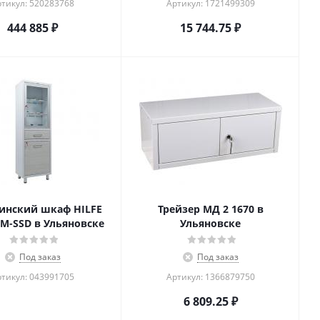
тикул: 520283768
Артикул: 1721499309
444 885
₽
15 744.75
₽
инский шкаф HILFE
Трейзер MД 2 1670 в
М-SSD в Ульяновске
Ульяновске
Под заказ
Под заказ
тикул: 043991705
Артикул: 1366879750
6 809.25
₽