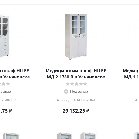
 шкаф HILFE
Медицинский шкаф HILFE
Медиц
 в Ульяновске
МД 2 1780 R в Ульяновске
МД 1 1
 заказ
Под заказ
589608354
Артикул: 1092269364
Ар
1.75
₽
29 132.25
₽