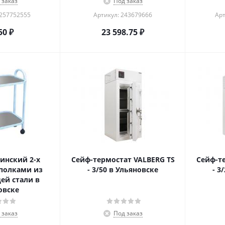
 заказ
Под заказ
1257752555
Артикул: 243679666
Арт
50
₽
23 598.75
₽
инский 2-х
Сейф-термостат VALBERG TS
Сейф-т
полками из
- 3/50 в Ульяновске
- 3
й стали в
овске
 заказ
Под заказ