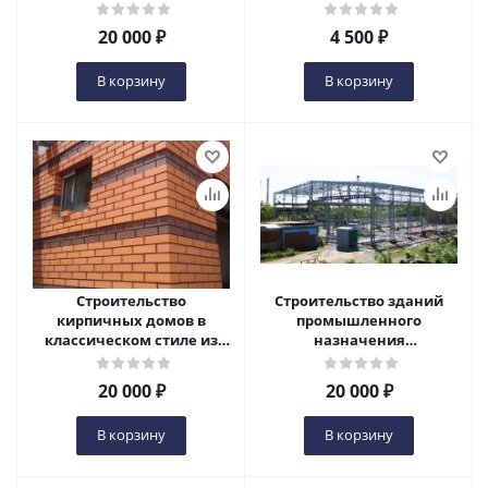
кирпич" + облицовка в
Ульяновске
Ульяновске
20 000
₽
4 500
₽
В корзину
В корзину
Строительство
Строительство зданий
кирпичных домов в
промышленного
классическом стиле из
назначения
одинарного кирпича в
(строительство
Ульяновске
цехов,складов, в
20 000
₽
20 000
₽
Ульяновске
В корзину
В корзину