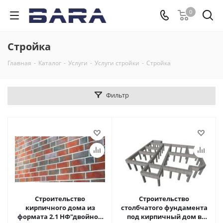
0
Стройка
Главная
-
Каталог
-
Услуги
-
Услуги стройки
-
Стройка
Фильтр
Строительство
Строительство
кирпичного дома из
столбчатого фундамента
формата 2.1 НФ"двойной
под кирпичный дом в