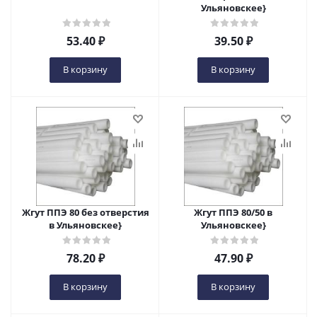
Ульяновскеe}
53.40
₽
39.50
₽
В корзину
В корзину
Жгут ППЭ 80 без отверстия
Жгут ППЭ 80/50 в
в Ульяновскеe}
Ульяновскеe}
78.20
₽
47.90
₽
В корзину
В корзину