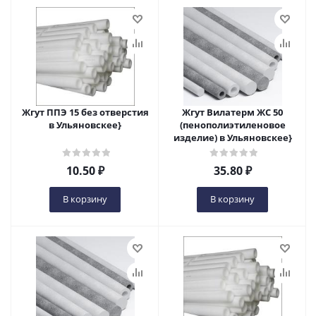
Жгут ППЭ 15 без отверстия
Жгут Вилатерм ЖС 50
в Ульяновскеe}
(пенополиэтиленовое
изделие) в Ульяновскеe}
10.50
₽
35.80
₽
В корзину
В корзину