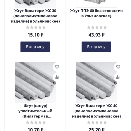
Жгут Вилатерм ЖС 30
Жгут ППЭ 60 без отверстия
(пенополиэтиленовое
в Ульяновскеe}
изделие) в Ульяновскеe}
15.10
₽
43.93
₽
В корзину
В корзину
Жгут (шнур)
Жгут Вилатерм ЖС 40
уплотнительный
(пенополиэтиленовое
(Вилатерм) в
изделие) в Ульяновскеe}
Ульяновскеe}
10.70
₽
25.20
₽