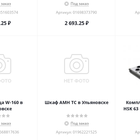
 заказ
Под заказ
851603574
Артикул: 01698373790
Ар
.25
₽
2 693.25
₽
а W-160 в
Шкаф AMH TC в Ульяновске
Компл
овске
HSK 63
 заказ
Под заказ
1668817636
Артикул: 01962221525
Ар