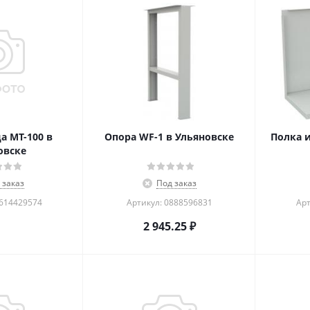
 МT-100 в
Опора WF-1 в Ульяновске
Полка и
овске
 заказ
Под заказ
1614429574
Артикул: 0888596831
Арт
2 945.25
₽