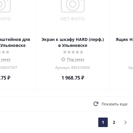
нштейнов для
Экран к шкафу НARD (перф.)
Ящик HA
 Ульяновске
в Ульяновске
 заказ
Под заказ
034037597
Артикул: 895310434
Ар
.75
₽
1 968.75
₽
Показать еще
1
2