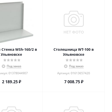
 Стенка WSh-160/2 в
Столешница WT-100 в
Ульяновске
Ульяновске
Под заказ
Под заказ
икул: 01378044907
Артикул: 01613657420
2 189.25
₽
7 008.75
₽