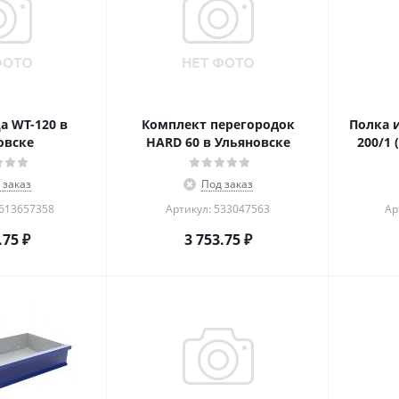
 WT-120 в
Комплект перегородок
Полка и
овске
HARD 60 в Ульяновске
200/1 
 заказ
Под заказ
1613657358
Артикул: 533047563
Ар
.75
₽
3 753.75
₽