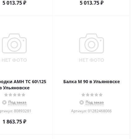
5 013.75
₽
5 013.75
₽
родки AMH TC 60\125
Балка M 90 в Ульяновске
в Ульяновске
Под заказ
Под заказ
ртикул: 80893281
Артикул: 01282468066
1 863.75
₽