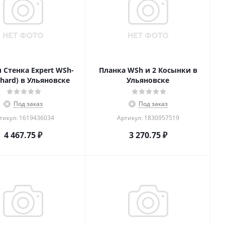
 Стенка Expert WSh-
Планка WSh и 2 Косынки в
(hard) в Ульяновске
Ульяновске
Под заказ
Под заказ
тикул: 1619436034
Артикул: 1830957519
4 467.75
₽
3 270.75
₽