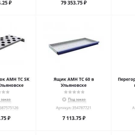
4.25
₽
79 353.75
₽
ок AMH TC SK
Ящик AMH TC 60 в
Перего
 Ульяновске
Ульяновске
 заказ
Под заказ
1687575126
Артикул: 354787721
А
.75
₽
7 113.75
₽