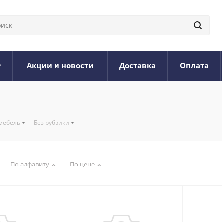
Акции и новости
Доставка
Оплата
мебель
-
Без рубрики
По алфавиту
По цене