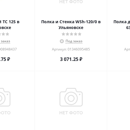
TC 125 в
Полка и Стенка WSh-120/0 в
Полка 
овске
Ульяновске
6
 заказ
Под заказ
008948437
Артикул: 01346095485
Арт
.75
₽
3 071.25
₽