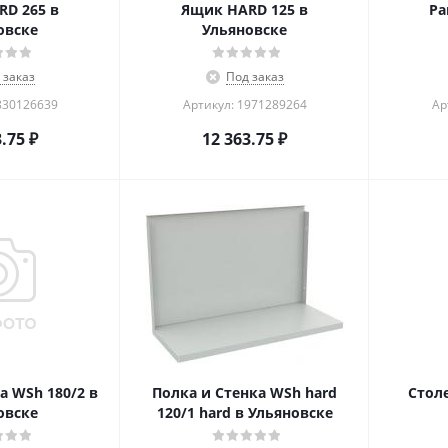
D 265 в
Ящик HARD 125 в
Ра
овске
Ульяновске
 заказ
Под заказ
830126639
Артикул: 1971289264
Ар
3.75
₽
12 363.75
₽
2 в
Полка и Стенка WSh hard
Стол
овске
120/1 hard в Ульяновске