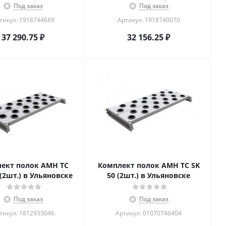
Под заказ
Под заказ
тикул: 1918744689
Артикул: 1918740070
37 290.75
₽
32 156.25
₽
ект полок AMH TC
Комплект полок AMH TC SK
 (2шт.) в Ульяновске
50 (2шт.) в Ульяновске
Под заказ
Под заказ
тикул: 1812933046
Артикул: 01070746404