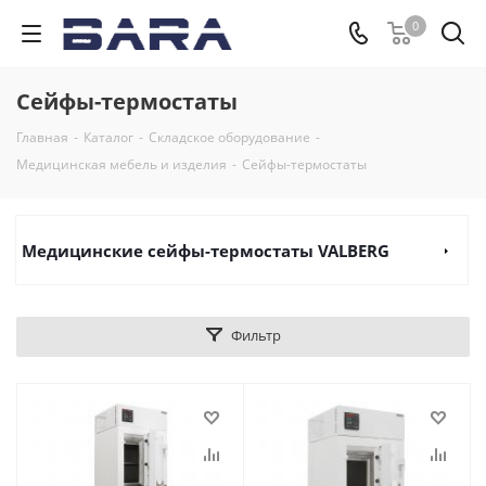
0
Сейфы-термостаты
Главная
-
Каталог
-
Складское оборудование
-
Медицинская мебель и изделия
-
Сейфы-термостаты
Медицинские сейфы-термостаты VALBERG
Фильтр