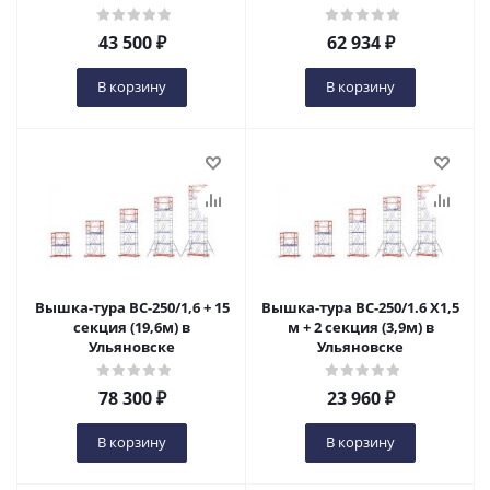
43 500
₽
62 934
₽
В корзину
В корзину
Вышка-тура ВС-250/1,6 + 15
Вышка-тура ВС-250/1.6 Х1,5
секция (19,6м) в
м + 2 секция (3,9м) в
Ульяновске
Ульяновске
78 300
₽
23 960
₽
В корзину
В корзину