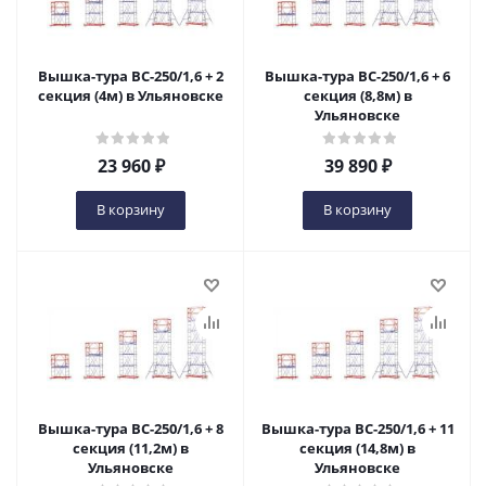
Вышка-тура ВС-250/1,6 + 2
Вышка-тура ВС-250/1,6 + 6
секция (4м) в Ульяновске
секция (8,8м) в
Ульяновске
23 960
₽
39 890
₽
В корзину
В корзину
Вышка-тура ВС-250/1,6 + 8
Вышка-тура ВС-250/1,6 + 11
секция (11,2м) в
секция (14,8м) в
Ульяновске
Ульяновске