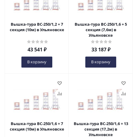
Вышка-тура ВС-250/1,2 + 7
Вышка-тура ВС-250/1,6 + 5
секция (10м) в Ульяновске
секция (7,6м) в
Ульяновске
43 541
₽
33 187
₽
В корзину
В корзину
Вышка-тура ВС-250/1,6 + 7
Вышка-тура ВС-250/1,6 + 13
секция (10м) в Ульяновске
секция (17,2м) в
Ульяновске