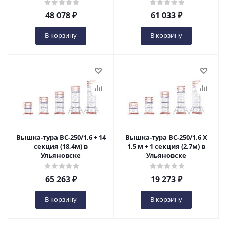
48 078
₽
61 033
₽
В корзину
В корзину
Вышка-тура ВС-250/1,6 + 14
Вышка-тура ВС-250/1.6 Х
секция (18,4м) в
1,5 м + 1 секция (2,7м) в
Ульяновске
Ульяновске
65 263
₽
19 273
₽
В корзину
В корзину