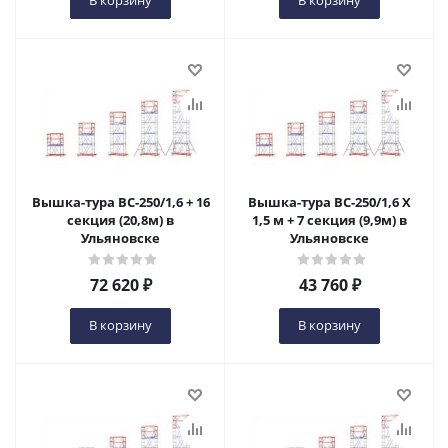
В корзину
В корзину
Вышка-тура ВС-250/1,6 + 16
Вышка-тура ВС-250/1,6 Х
секция (20,8м) в
1,5 м + 7 секция (9,9м) в
Ульяновске
Ульяновске
72 620
₽
43 760
₽
В корзину
В корзину