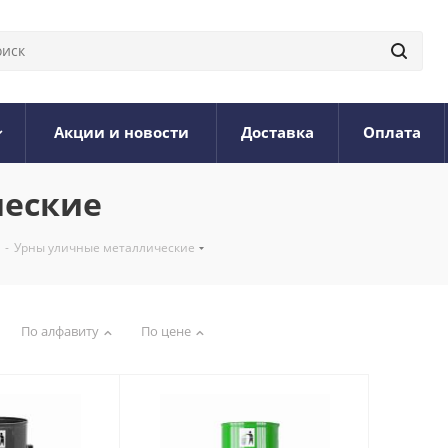
Акции и новости
Доставка
Оплата
ческие
-
Урны уличные металлические
По алфавиту
По цене