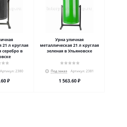
личная
Урна уличная
 21 л круглая
металлическая 21 л круглая
 серебро в
зеленая в Ульяновске
овске
Артикул: 2380
Под заказ
Артикул: 2381
.60
₽
1 563.60
₽