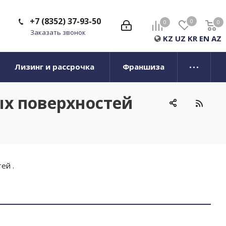
+7 (8352) 37-93-50
0
0
0
0
Заказать звонок
KZ
UZ
KR
EN
AZ
Лизинг и рассрочка
Франшиза
ых поверхностей
ей .