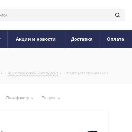
Акции и новости
Доставка
Оплата
-
Гидравлический инструмент
-
Клуппы электрические
По алфавиту
По цене