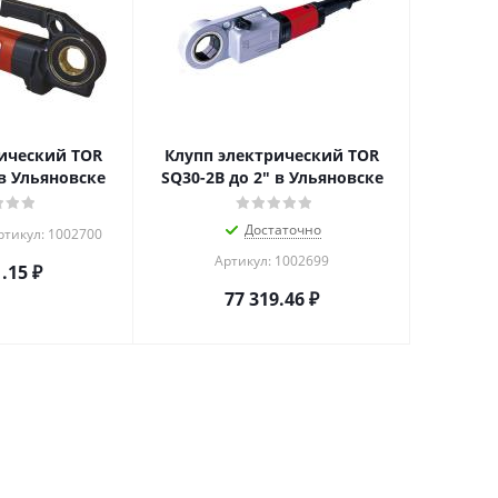
ический TOR
Клупп электрический TOR
 в Ульяновске
SQ30-2B до 2" в Ульяновске
Достаточно
ртикул: 1002700
Артикул: 1002699
1.15
₽
77 319.46
₽