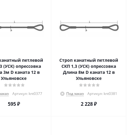
канатный петлевой
Строп канатный петлевой
,3 (УСК) опрессовка
СКП 1,3 (УСК) опрессовка
 3м D каната 12 в
Длина 8м D каната 12 в
Ульяновске
Ульяновске
заказ
Артикул: knt0377
Под заказ
Артикул: knt0381
595
₽
2 228
₽