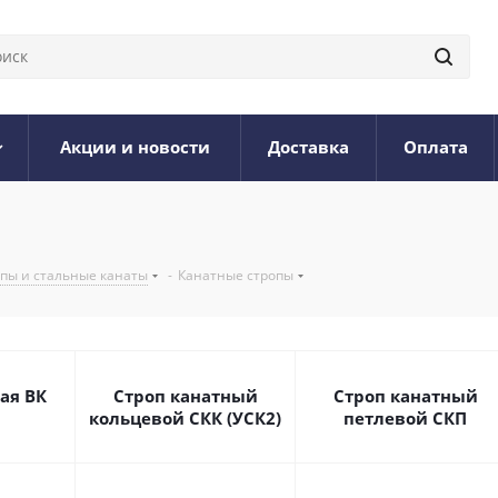
Акции и новости
Доставка
Оплата
опы и стальные канаты
-
Канатные стропы
ая ВК
Строп канатный
Строп канатный
кольцевой СКК (УСК2)
петлевой СКП