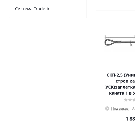
Cистема Trade-in
СКП-2,5 (Ун
строп к
УСК)заплетка
каната 1 в 
Под заказ
А
1 8