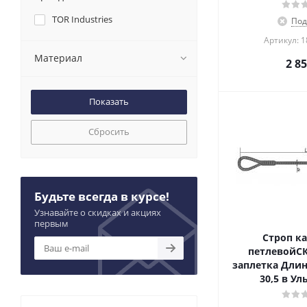
TOR Industries
Под
Артикул: 
Материал
2 8
Сбросить
Будьте всегда в курсе!
Узнавайте о скидках и акциях
первым
Строп к
петлевойСКП
заплетка Длин
30,5 в Ул