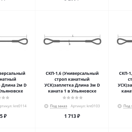
иверсальный
СКП-1,6 (Универсальный
СКП-1
анатный
строп канатный
с
 Длина 2м D
УСК)заплетка Длина 3м D
УСК)з
Ульяновске
каната 1 в Ульяновске
кана
ртикул: knt0114
Под заказ
Артикул: knt0103
Под 
85
₽
1 713
₽