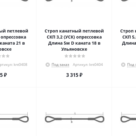
ый петлевой
Строп канатный петлевой
Строп 
) опрессовка
СКП 3,2 (УСК) опрессовка
СКП 5
каната 21 в
Длина 5м D каната 18 в
Длина 
овске
Ульяновске
ртикул: knt0408
Под заказ
Артикул: knt0404
Под 
25
₽
3 315
₽