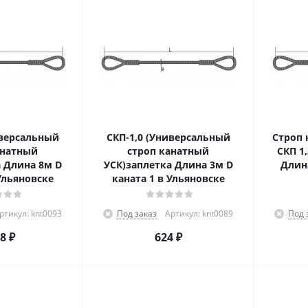
иверсальный
СКП-1,0 (Универсальный
Строп 
анатный
строп канатный
СКП 1
 Длина 8м D
УСК)заплетка Длина 3м D
Длина
Ульяновске
каната 1 в Ульяновске
ртикул: knt0093
Под заказ
Артикул: knt0089
Под 
48
₽
624
₽