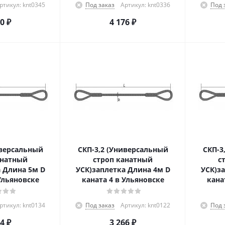
ртикул: knt0345
Под заказ
Артикул: knt0336
Под 
80
₽
4 176
₽
иверсальный
СКП-3,2 (Универсальный
СКП-3
анатный
строп канатный
с
 Длина 5м D
УСК)заплетка Длина 4м D
УСК)з
Ульяновске
каната 4 в Ульяновске
кана
ртикул: knt0134
Под заказ
Артикул: knt0122
Под 
24
₽
3 266
₽