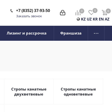
+7 (8352) 37-93-50
0
0
0
0
Заказать звонок
KZ
UZ
KR
EN
AZ
Лизинг и рассрочка
Франшиза
Стропы канатные
Стропы канатные
двухветвевые
одноветвевые