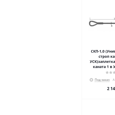
СКП-1,0 (Ун
строп к
УСК)заплетка
каната 1 в 
Под заказ
А
2 1