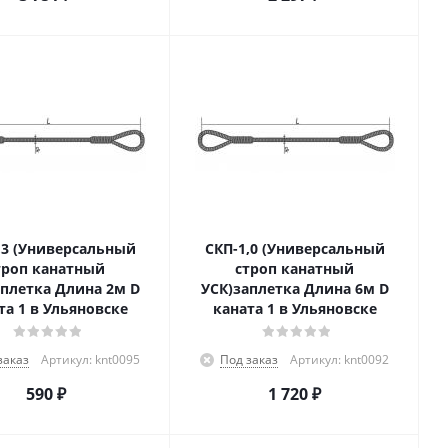
,3 (Универсальный
СКП-1,0 (Универсальный
троп канатный
строп канатный
аплетка Длина 2м D
УСК)заплетка Длина 6м D
та 1 в Ульяновске
каната 1 в Ульяновске
заказ
Артикул: knt0095
Под заказ
Артикул: knt0092
590
₽
1 720
₽