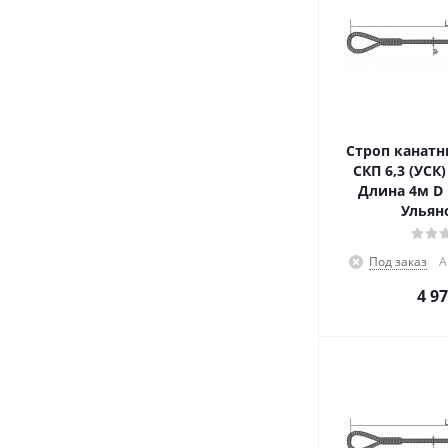
Строп канатн
СКП 6,3 (УСК
Длина 4м D 
Ульян
Под заказ
А
4 9