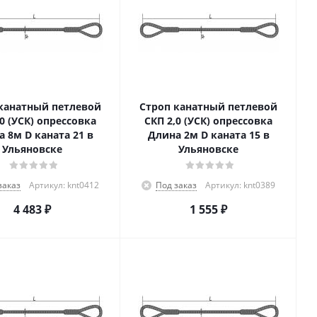
канатный петлевой
Строп канатный петлевой
,0 (УСК) опрессовка
СКП 2,0 (УСК) опрессовка
 8м D каната 21 в
Длина 2м D каната 15 в
Ульяновске
Ульяновске
заказ
Артикул: knt0412
Под заказ
Артикул: knt0389
4 483
₽
1 555
₽