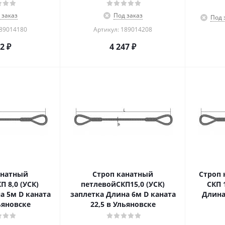
 заказ
Под заказ
Под 
189014180
Артикул: 189014208
52
₽
4 247
₽
анатный
Строп канатный
Строп 
 8,0 (УСК)
петлевойСКП15,0 (УСК)
СКП 
а 5м D каната
заплетка Длина 6м D каната
Длина 
ьяновске
22,5 в Ульяновске