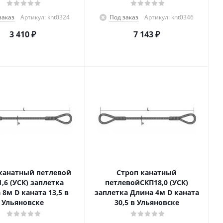
заказ
Артикул: knt0324
Под заказ
Артикул: knt0346
3 410
₽
7 143
₽
канатный петлевой
Строп канатный
1,6 (УСК) заплетка
петлевойСКП18,0 (УСК)
8м D каната 13,5 в
заплетка Длина 4м D каната
Ульяновске
30,5 в Ульяновске