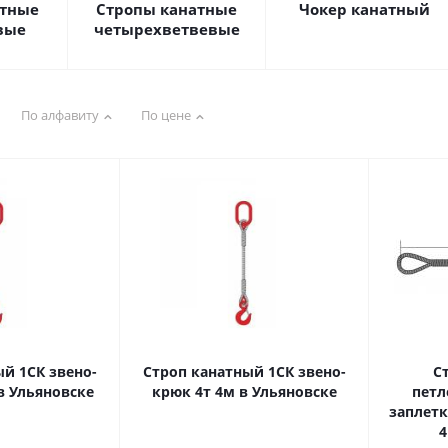
атные
Стропы канатные
Чокер канатный
вые
четырехветвевые
По алфавиту
По цене
й 1СК звено-
Строп канатный 1СК звено-
С
в Ульяновске
крюк 4т 4м в Ульяновске
петл
заплетк
4