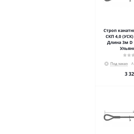
Строп канатн
СКП 4,0 (УСК
Длина 3м D 
Ульян
Под заказ
А
3 3