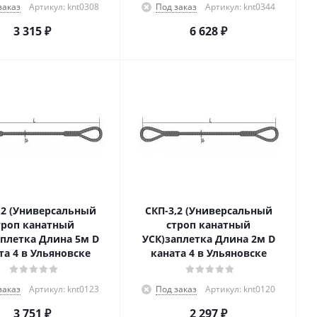
заказ
Артикул: knt0308
Под заказ
Артикул: knt0344
3 315
₽
6 628
₽
,2 (Универсальный
СКП-3,2 (Универсальный
троп канатный
строп канатный
аплетка Длина 5м D
УСК)заплетка Длина 2м D
та 4 в Ульяновске
каната 4 в Ульяновске
заказ
Артикул: knt0123
Под заказ
Артикул: knt0120
3 751
₽
2 297
₽