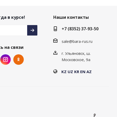
да в курсе!
Наши контакты
+7 (8352) 37-93-50
sale@bara-rus.ru
ь на связи
г. Ульяновск, ш.
Московское, 9а
KZ
UZ
KR
EN
AZ